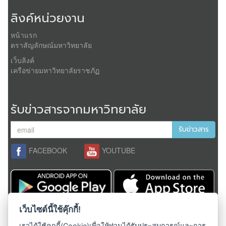
ลิงค์หน่วยงาน
หน้าแรก
ตราสัญลักษณ์มหาวิทยาลัย
เว็บลิงค์
เครือข่ายมหาวิทยาลัยราชภัฏ
รับข่าวสารจากมหาวิทยาลัย
รับข่าวสาร
FACEBOOK
YOUTUBE
เว็บไซต์นี้ใช้คุ๊กกี้!
สงวนลิขสิทธิ์ 2558,
มหาวิทยาลัยราชภัฏเชียงใหม่
ผู้ดูแลระบบ;
admin@cmru.ac.th
เราได้ใช้คุกกี้(Cookie)เพื่อให้ท่านได้รับประสบการณ์และการ