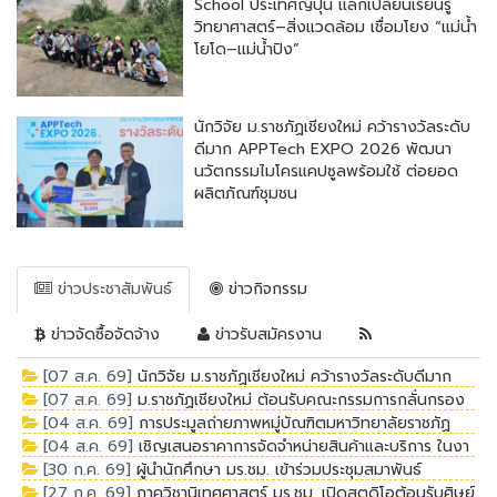
School ประเทศญี่ปุ่น แลกเปลี่ยนเรียนรู้
วิทยาศาสตร์–สิ่งแวดล้อม เชื่อมโยง “แม่น้ำ
โยโด–แม่น้ำปิง”
นักวิจัย ม.ราชภัฏเชียงใหม่ คว้ารางวัลระดับ
ดีมาก APPTech EXPO 2026 พัฒนา
นวัตกรรมไมโครแคปซูลพร้อมใช้ ต่อยอด
ผลิตภัณฑ์ชุมชน
ข่าวประชาสัมพันธ์
ข่าวกิจกรรม
ข่าวจัดซื้อจัดจ้าง
ข่าวรับสมัครงาน
[07 ส.ค. 69]
นักวิจัย ม.ราชภัฏเชียงใหม่ คว้ารางวัลระดับดีมาก
[07 ส.ค. 69]
ม.ราชภัฏเชียงใหม่ ต้อนรับคณะกรรมการกลั่นกรอง
APPTech EXPO 2026 พัฒนานวัตกรรมไมโครแคปซูลพร้อมใช้
[04 ส.ค. 69]
การประมูลถ่ายภาพหมู่บัณฑิตมหาวิทยาลัยราชภัฏ
การประกวดผ้าลายพระราชทาน ประจำปี 2569 ระดับจังหวัด
ต่อยอดผลิตภัณฑ์ชุมชน
[04 ส.ค. 69]
เชิญเสนอราคาการจัดจำหน่ายสินค้าและบริการ ในงา
เชียงใหม่ ประจำปีการศึกษา 2567-2568
[30 ก.ค. 69]
ผู้นำนักศึกษา มร.ชม. เข้าร่วมประชุมสมาพันธ์
นบัณฑิตานุสรณ์และงานพิธีพระราชทานปริญญาบัตรมหาวิทยาลัย
[27 ก.ค. 69]
ภาควิชานิเทศศาสตร์ มร.ชม. เปิดสตูดิโอต้อนรับศิษย์
นักศึกษามหาวิทยาลัยราชภัฏแห่งประเทศไทย สร้างเครือข่ายผู้นำ
ราชภัฏในเขตภาคเหนือตอนบน