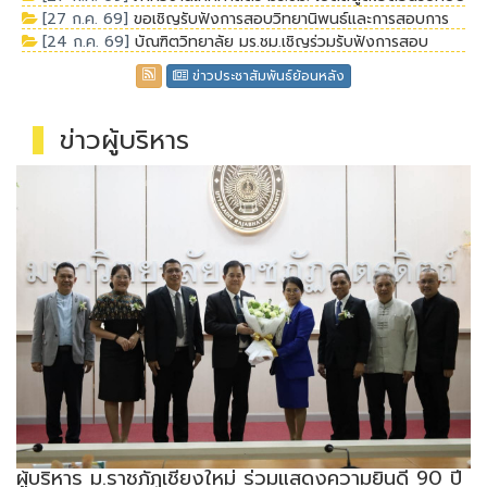
[27 ก.ค. 69]
ขอเชิญรับฟังการสอบวิทยานิพนธ์และการสอบการ
เก่า เยือนรั้วดำ - เหลืองบันทึกเทปรายการ "we are cmru เพราะเรา
นักศึกษาทั่วประเทศ
[24 ก.ค. 69]
บัณฑิตวิทยาลัย มร.ชม.เชิญร่วมรับฟังการสอบ
ค้นคว้าอิสระ สาขาวิชาการบริหารการศึกษา ในเดือนสิงหาคม 2569 นี้
คือคนราชภัฏเชียงใหม่"
วิทยานิพนธ์ กลุ่มวิชาการจัดการเรียนรู้ การประถมศึกษา
ข่าวประชาสัมพันธ์ย้อนหลัง
ข่าวผู้บริหาร
ผู้บริหาร ม.ราชภัฏเชียงใหม่ ร่วมแสดงความยินดี 90 ปี