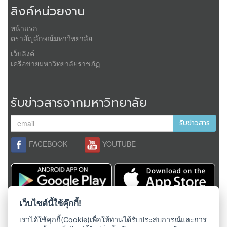
ลิงค์หน่วยงาน
หน้าแรก
ตราสัญลักษณ์มหาวิทยาลัย
เว็บลิงค์
เครือข่ายมหาวิทยาลัยราชภัฏ
รับข่าวสารจากมหาวิทยาลัย
รับข่าวสาร
FACEBOOK
YOUTUBE
เว็บไซต์นี้ใช้คุ๊กกี้!
สงวนลิขสิทธิ์ 2558,
มหาวิทยาลัยราชภัฏเชียงใหม่
ผู้ดูแลระบบ;
admin@cmru.ac.th
เราได้ใช้คุกกี้(Cookie)เพื่อให้ท่านได้รับประสบการณ์และการ