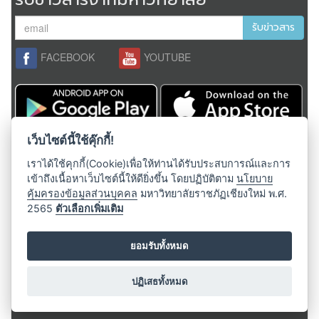
รับข่าวสาร
FACEBOOK
YOUTUBE
เว็บไซต์นี้ใช้คุ๊กกี้!
สงวนลิขสิทธิ์ 2558,
มหาวิทยาลัยราชภัฏเชียงใหม่
ผู้ดูแลระบบ;
admin@cmru.ac.th
เราได้ใช้คุกกี้(Cookie)เพื่อให้ท่านได้รับประสบการณ์และการ
เข้าถึงเนื้อหาเว็บไซต์นี้ให้ดียิ่งขึ้น โดยปฏิบัติตาม
นโยบาย
คุ้มครองข้อมูลส่วนบุคคล
มหาวิทยาลัยราชภัฏเชียงใหม่ พ.ศ.
ติดต่อมหาวิทยาลัย
2565
ตัวเลือกเพิ่มเติม
มหาวิทยาลัยราชภัฏเชียงใหม่
เลขที่ 202 ถ.ช้างเผือก ต.ช้างเผือก
ยอมรับทั้งหมด
อ.เมือง จ.เชียงใหม่ 50300
โทรศัพท์:
053-412151-155
ปฏิเสธทั้งหมด
อีเมล์ :
saraban@cmru.ac.th