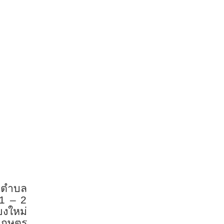
าลตำบล
 1 – 2
ยงใหม่
าเกษตร