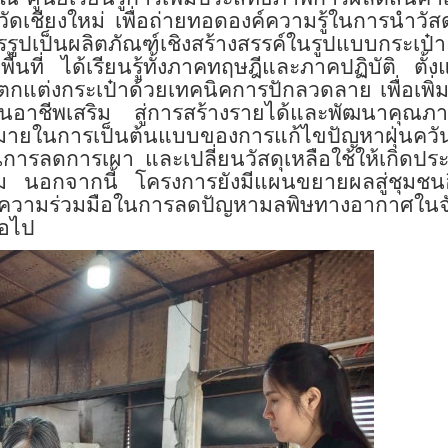
ดเชียงใหม่ เพื่อถ่ายทอดองค์ความรู้ในการนำวัสด
ูปเป็นผลิตภัณฑ์เชิงสร้างสรรค์ในรูปแบบกระเป๋
นที่ ได้เรียนรู้ทั้งภาคทฤษฎีและภาคปฏิบัติ ตั้ง
แต่งกระเป๋าด้วยเทคนิคการปักลวดลาย เพื่อเพิ่ม
นอาชีพเสริม สู่การสร้างรายได้และพัฒนาคุณภา
หมายในการเป็นต้นแบบของการแก้ไขปัญหาฝุ่นควั
นการลดการเผา และเปลี่ยนวัสดุเหลือใช้ให้เกิดปร
ล้อม นอกจากนี้ โครงการยังมีแผนขยายผลสู่ชุมชน
ายความร่วมมือในการลดปัญหามลพิษทางอากาศในจั
่อไป