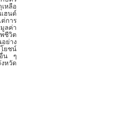
ุเหลือ
าแฮนด์
แต่การ
มูลค่า
พชีวิต
นอย่าง
ะโยชน์
อื่น ๆ
งหวัด