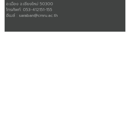
อ.เมือง จ.เชียงใหม่ 50300
โทรศัพท์:
053-412151-155
อีเมล์ :
saraban@cmru.ac.th