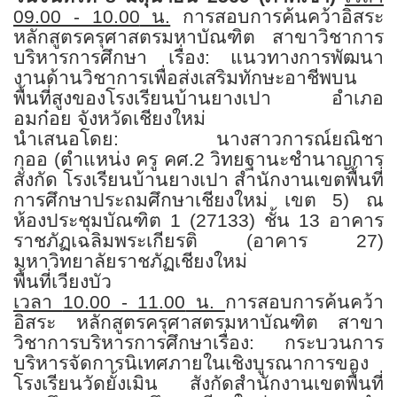
09.00 - 10.00
น.
การสอบการค้นคว้าอิสระ
หลักสูตรครุศาสตรมหาบัณฑิต สาขาวิชาการ
บริหารการศึกษา
เรื่อง: แนวทางการพัฒนา
งานด้านวิชาการเพื่อส่งเสริมทักษะอาชีพบน
พื้นที่สูงของโรงเรียนบ้านยางเปา อำเภอ
อมก๋อย จังหวัดเชียงใหม่
นำเสนอโดย: นางสาวการณ์ยณิชา
กุออ
(
ตำแหน่ง ครู คศ.
2
วิทยฐานะชำนาญการ
สังกัด โรงเรียนบ้านยางเปา สำนักงานเขตพื้นที่
การศึกษาประถมศึกษาเชียงใหม่ เขต
5)
ณ
ห้องประชุมบัณฑิต
1 (27133)
ชั้น
13
อาคาร
ราชภัฏเฉลิมพระเกียรติ (อาคาร
27)
มหาวิทยาลัยราชภัฏเชียงใหม่
พื้นที่เวียงบัว
เวลา
10.00 - 11.00
น.
การสอบการค้นคว้า
อิสระ หลักสูตรครุศาสตรมหาบัณฑิต สาขา
วิชาการบริหารการศึกษา
เรื่อง: กระบวนการ
บริหารจัดการนิเทศภายในเชิงบูรณาการของ
โรงเรียนวัดยั้งเมิน สังกัดสำนักงานเขตพื้นที่