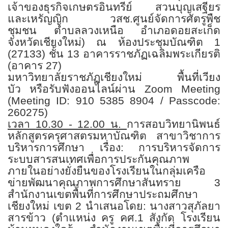
เจ้าของธุรกิจเกษตรอินทรีย์ สวนบุญเสฐียร
และเหรัญญิก วสช.ศูนย์จัดการศัตรูพืช
ชุมชน
ตำบลลวงเหนือ อำเภอดอยสะเก็ด
จังหวัดเชียงใหม่)
ณ ห้องประชุมบัณฑิต
1
(27133)
ชั้น
13
อาคารราชภัฏเฉลิมพระเกียรติ
(อาคาร
27)
มหาวิทยาลัยราชภัฏเชียงใหม่ พื้นที่เวียง
บัว
หรือรับฟังออนไลน์ผ่าน
Zoom Meeting
(Meeting ID: 910 5385 8904 / Passcode:
260275)
เวลา
10.30 - 12.00
น.
การสอบวิทยานิพนธ์
หลักสูตรครุศาสตรมหาบัณฑิต สาขาวิชาการ
บริหารการศึกษา
เรื่อง: การบริหารจัดการ
ระบบสารสนเทศเพื่อการประกันคุณภาพ
ภายในอย่างยั่งยืนของโรงเรียนในกลุ่มเครือ
ข่ายพัฒนาคุณภาพ
การศึกษาสันทราย
3
สำนักงานเขตพื้นที่การศึกษาประถมศึกษา
เชียงใหม่ เขต
2
นำเสนอโดย: นางสาวสุภัลยา
สารข้าว (ตำแหน่ง ครู คศ.
1
สังกัด โรงเรียน