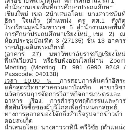
เครือข่ายพัฒนาคุณภาพการศึกษาแม่ริม
1
สำนักงานเขตพื้นที่การศึกษาประถมศึกษา
เชียงใหม่ เขต
2
นำเสนอโดย: นางสาวชนันท์
ธิดา ใจแก้ว
(
ตำแหน่ง ครู คศ.
1
สังกัด
โรงเรียนมูลนิธิมหาราช
5
สำนักงานเขตพื้นที่
การศึกษาประถมศึกษาเชียงใหม่ เขต
2)
ณ
ห้องประชุมบัณฑิต
3 (27135)
ชั้น
13
อาคาร
ราชภัฏเฉลิมพระเกียรติ
(อาคาร
27)
มหาวิทยาลัยราชภัฏเชียงใหม่
พื้นที่เวียงบัว
หรือรับฟังออนไลน์ผ่าน
Zoom
Meeting (Meeting ID: 991 6990 9248 /
Passcode: 040138)
เวลา
10.00
น.
การสอบการค้นคว้าอิสระ
หลักสูตรวิทยาศาสตรมหาบัณฑิต สาขาวิชา
นวัตกรรมการจัดการวิสาหกิจการเกษตรและ
อาหาร
เรื่อง: การสำรวจพฤติกรรมและการ
ตัดสินใจซื้อของผู้บริโภคเพื่อกำหนดกลยุทธ์
ทางการตลาดของโจ๊กกึ่งสำเร็จรูปจากข้าวต่ำ
ดอยสะเก็ด
นำเสนอโดย: นางสาววาทินี ศรีวิชัย (ตำแหน่ง