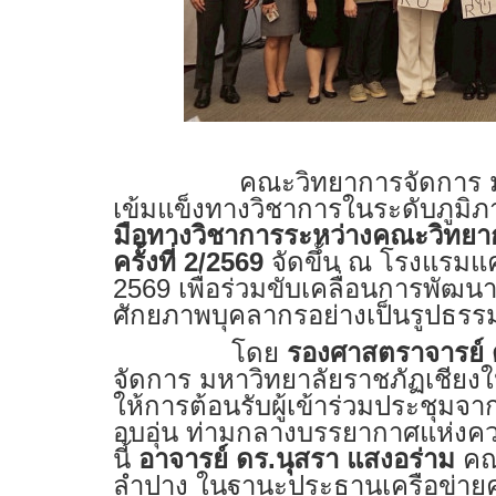
คณะวิทยาการจัดการ ม
เข้มแข็งทางวิชาการในระดับภูมิภ
มือทางวิชาการระหว่างคณะวิทยาก
ครั้งที่ 2/2569
จัดขึ้น ณ โรงแรมแคน
2569 เพื่อร่วมขับเคลื่อนการพั
ศักยภาพบุคลากรอย่างเป็นรูปธรร
โดย
รองศาสตราจารย์ ด
จัดการ มหาวิทยาลัยราชภัฏเชียงใ
ให้การต้อนรับผู้เข้าร่วมประชุมจ
อบอุ่น ท่ามกลางบรรยากาศแห่งคว
นี้
อาจารย์ ดร.นุสรา แสงอร่าม
คณ
ลำปาง ในฐานะประธานเครือข่าย