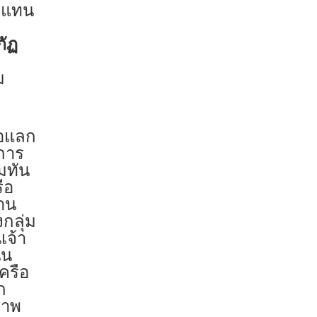
ู้แทน
ภัฏ
ม
่อแลก
การ
มทัน
รือ
้าน
กลุ่ม
เจ้า
ุน
ครือ
ก
ภาพ