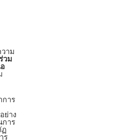
งความ
ร่วม
ือ
ม
าการ
อย่าง
ในการ
ัฏ
การ