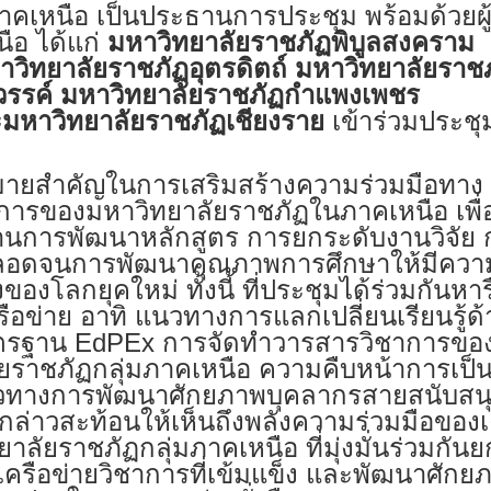
ภาคเหนือ เป็นประธานการประชุม พร้อมด้วยผ
ือ ได้แก่
มหาวิทยาลัยราชภัฏพิบูลสงคราม
าวิทยาลัยราชภัฏอุตรดิตถ์ มหาวิทยาลัยราช
รรค์ มหาวิทยาลัยราชภัฏกำแพงเพชร
ะมหาวิทยาลัยราชภัฏเชียงราย
เข้าร่วมประชุ
าหมายสำคัญในการเสริมสร้างความร่วมมือทาง
การของมหาวิทยาลัยราชภัฏในภาคเหนือ เพื
านการพัฒนาหลักสูตร การยกระดับงานวิจัย 
ตลอดจนการพัฒนาคุณภาพการศึกษาให้มีควา
ลงของโลกยุคใหม่
ทั้งนี้ ที่ประชุมได้ร่วมกันหา
อข่าย อาทิ แนวทางการแลกเปลี่ยนเรียนรู้ด
รฐาน EdPEx การจัดทำวารสารวิชาการของ
ราชภัฏกลุ่มภาคเหนือ ความคืบหน้าการเป็น
นวทางการพัฒนาศักยภาพบุคลากรสายสนับสน
ล่าวสะท้อนให้เห็นถึงพลังความร่วมมือของเ
ัยราชภัฏกลุ่มภาคเหนือ ที่มุ่งมั่นร่วมกันย
ครือข่ายวิชาการที่เข้มแข็ง และพัฒนาศักย