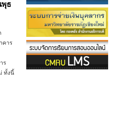
นพุธ
ด
อาคาร
การ
ั้งนี้