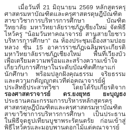
เมื่อวันที่
21
มิถุนายน
2569
หลักสูตรครุ
ศาสตรมหาบัณฑิตและครุศาสตรดุษฎีบัณฑิต
สาขาวิชา
การบริหารการศึกษา บัณฑิต
วิทยาลัย มหาวิทยาลัยราชภัฏเชียงใหม่ จัดพิธี
ไหว้ครู “น้อมวันทาคณาจารย์ สานสายใยชาว
บริหารการศึกษา” ณ ห้องประชุมเอื้องสามปอย
หลวง ชั้น
15
อาคารราชภัฏเฉลิมพระเกียรติ
มหาวิทยาลัยราชภัฏเชียงใหม่ พื้นที่เวียงบัว
เพื่อเตรียมความพร้อมและสร้างความเข้าใจ
เกี่ยวกับการศึกษาในระดับบัณฑิตศึกษาแก่
นักศึกษา พร้อมปลูกฝังคุณธรรม จริยธรรม
และความกตัญญูกตเวทีต่อคณาจารย์ผู้
ประสิทธิ์ประสาทวิชา โดยได้รับเกียรติจาก
รองศาสตราจารย์ ดร.ยงยุทธ ยะบุญธง
ประธานคณะกรรมการบริหารหลักสูตรครุ
ศาสตรดุษฎีบัณฑิตและครุศาสตรมหาบัณฑิต
สาขาวิชาการบริหารการศึกษา เป็นประธาน
ในพิธี
จุดธูปเทียนบูชาพระรัตนตรัย ก่อนเข้าสู่
พิธีไหว้ครูและมอบพานดอกไม้แด่คณาจารย์