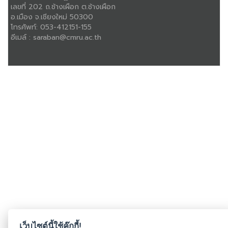
เลขที่ 202 ถ.ช้างเผือก ต.ช้างเผือก
อ.เมือง จ.เชียงใหม่ 50300
โทรศัพท์:
053-412151-155
อีเมล์ :
saraban@cmru.ac.th
เว็บไซต์นี้ใช้คุ๊กกี้!