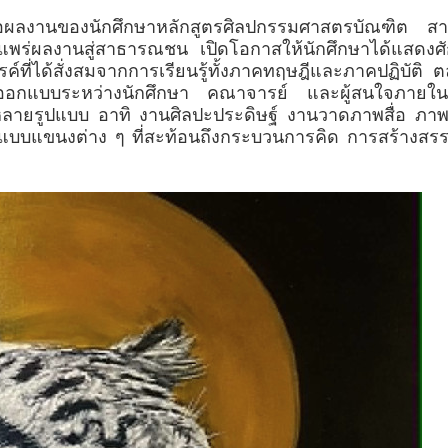
เสนอผลงานของนักศึกษาหลักสูตรศิลปกรรมศาสตรบัณฑิต สา
ผยแพร่ผลงานสู่สาธารณชน เปิดโอกาสให้นักศึกษาได้แสดงศ
ที่ได้สั่งสมจากการเรียนรู้ทั้งภาคทฤษฎีและภาคปฏิบัติ
ละการออกแบบระหว่างนักศึกษา คณาจารย์ และผู้สนใจภายใ
ยรูปแบบ อาทิ งานศิลปะประดิษฐ์ งานวาดภาพสื่อ ภาพ
บบแขนงต่าง ๆ ที่สะท้อนถึงกระบวนการคิด การสร้างสรร