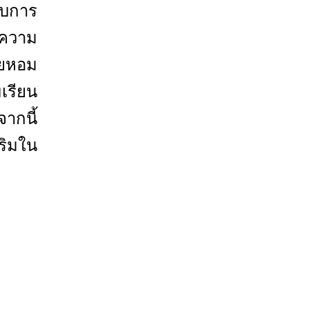
ับการ
์ความ
วยหอม
เรียน
ากนี้
ริมใน