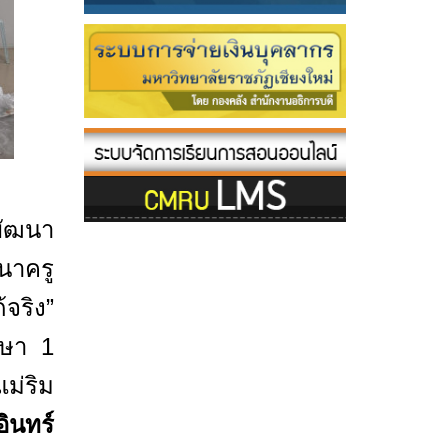
พัฒนา
นาครู
จริง”
กษา 1
ม่ริม
ินทร์