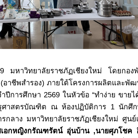
2569 มหาวิทยาลัยราชภัฏเชียงใหม่ โดยกอง
ีพ (อาชีพสำรอง) ภายใต้โครงการผลิตและพัฒ
ำปีการศึกษา 2569 ในหัวข้อ “ทำง่าย ขายได้
รครุศาสตรบัณฑิต ณ ห้องปฏิบัติการ 1 นักศึ
กลาง มหาวิทยาลัยราชภัฏเชียงใหม่ ศูนย์แ
ศเอกหญิงกรัณฑรัตน์ อุ่นบ้าน
,
นายศุภโชค อ