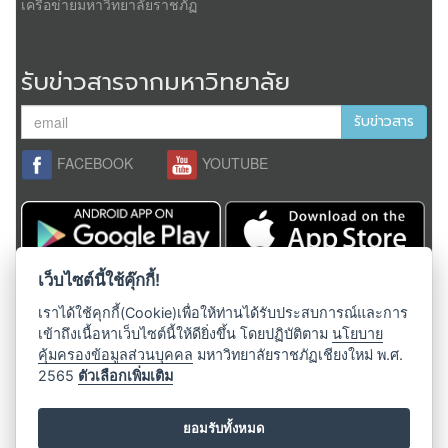
เครือข่ายมหาวิทยาลัยราชภัฏ
รับข่าวสารจากมหาวิทยาลัย
รับข่าวสาร
FACEBOOK
YOUTUBE
เว็บไซต์นี้ใช้คุ๊กกี้!
สงวนลิขสิทธิ์ 2558,
มหาวิทยาลัยราชภัฏเชียงใหม่
ผู้ดูแลระบบ;
admin@cmru.ac.th
เราได้ใช้คุกกี้(Cookie)เพื่อให้ท่านได้รับประสบการณ์และการ
เข้าถึงเนื้อหาเว็บไซต์นี้ให้ดียิ่งขึ้น โดยปฏิบัติตาม
นโยบาย
คุ้มครองข้อมูลส่วนบุคคล
มหาวิทยาลัยราชภัฏเชียงใหม่ พ.ศ.
ติดต่อมหาวิทยาลัย
2565
ตัวเลือกเพิ่มเติม
มหาวิทยาลัยราชภัฏเชียงใหม่
เลขที่ 202 ถ.ช้างเผือก ต.ช้างเผือก
ยอมรับทั้งหมด
อ.เมือง จ.เชียงใหม่ 50300