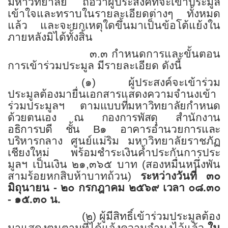
มหาวิทยาลัย ถือว่าผู้ประสงค์ที่จะเข้าประมูล
เข้าใจและทราบในรายละเอียดต่างๆ ทั้งหมด
แล้ว และจะยกเหตุใดขึ้นมาเป็นข้อโต้แย้งใน
ภายหลังมิได้ทั้งสิ้น
๓.๓ กำหนดการและขั้นตอน
การเข้าร่วมประมูล มีรายละเอียด ดังนี้
(๑) ผู้ประสงค์จะเข้าร่วม
ประมูลต้องมายื่นเอกสารแสดงความจำนงเข้า
ร่วมประมูลฯ ตาม
แบบที่มหาวิทยาลัยกำหนด
ด้วยตนเอง ณ กองการพัสดุ สำนักงาน
อธิการบดี ชั้น
B
๑
อาคารอำนวยการและ
บริหารกลาง
ศูนย์แม่ริม มหาวิทยาลัยราชภัฏ
เชียงใหม่ พร้อมชำระเงินค้ำประกันการประ
มูลฯ เป็นเงิน ๒๑
,
๓๖๕ บาท (สองหมื่นหนึ่งพัน
สามร้อยหกสิบห้าบาทถ้วน)
ระหว่างวันที่ ๓๐
มิถุนายน - ๒๐ กรกฎาคม ๒๕๖๙
เวลา
๐๘.๓๐
- ๑๕.๓๐ น.
(๒) ผู้มีสิทธิ์เข้าร่วมประมูลต้อง