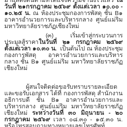
มาแสดงตนตามที่ได้แจ้งความจำนงไว้แล้ว
ใน
วันที่ ๒๑กรกฎาคม ๒๕๖๙
ตั้งแต่เวลา ๑๐.๐๐ -
๑๐.๒๕ น.
ณ ห้องประชุมกองการพัสดุ ชั้น
B
๑
อาคารอำนวยการและบริหารกลาง ศูนย์แม่ริม
มหาวิทยาลัยราชภัฏเชียงใหม่
(๓) เริ่มเข้าสู่กระบวนการ
ประมูลสู้ราคา
ในวันที่ ๒๑ กรกฎาคม ๒๕๖๙
ตั้งแต่เวลา ๑๐.๓๐ น.
เป็นต้นไป ณ
ห้องประชุม
กองการพัสดุ อาคารอำนวยการและบริหาร
กลาง ชั้น
B
๑ ศูนย์แม่ริม มหาวิทยาลัยราชภัฏ
เชียงใหม่
ผู้สนใจติดต่อขอรับทราบรายละเอียด
และขอรับเอกสาร
ได้ที่ กองการพัสดุ สำนักงาน
อธิการบดี ชั้น
B
๑ อาคารอำนวยการและ
บริหารกลาง ศูนย์แม่ริม มหาวิทยาลัยราชภัฏ
เชียงใหม่
ระหว่างวันที่ ๓๐ มิถุนายน - ๒๐
กรกฎาคม ๒๕๖๙
เวลา ๐๘.๓๐ - ๑๕.๓๐ น.
หรือโทรสอบถามทางหมายเลขโทรศัพท์