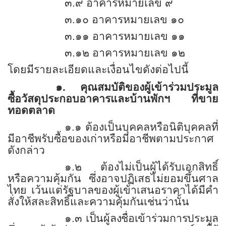
๓.๙ อาคารหมายเลข ๙
๓.๑๐ อาคารหมายเลข ๑๐
๓.๑๑ อาคารหมายเลข ๑๑
๓.๑๒ อาคารหมายเลข ๑๒
โดยมีรายละเอียดและเงื่อนไขดังต่อไปนี้
๑. คุณสมบัติของผู้เข้าร่วมประมูล
ซื้อวัสดุประกอบอาคารและบ้านพักฯ ที่ขาย
ทอดตลาด
๑.๑ ต้องเป็นบุคคลหรือนิติบุคคลที่
มีอาชีพรับซื้อของเก่าหรือมีอาชีพตามประกาศ
ดังกล่าว
๑.๒ ต้องไม่เป็นผู้ได้รับเอกสิทธิ์
หรือความคุ้มกัน ซึ่งอาจปฏิเสธไม่ยอมขึ้นศาล
ไทย เว้นแต่รัฐบาลของผู้เข้าเสนอราคาได้มีคำ
สั่งให้สละสิทธิ์และความคุ้มกันเช่นว่านั้น
๑.๓
เป็นผู้ลงชื่อเข้าร่วมการประมูล