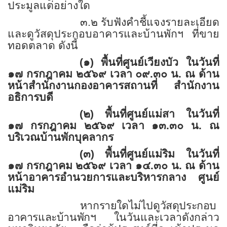
ประมูลแต่อย่างใด
๓.๒ รับฟังคำชี้แจงรายละเอียด
และดูวัสดุประกอบอาคารและบ้านพักฯ
ที่ขาย
ทอดตลาด ดังนี้
(๑) พื้นที่ศูนย์เวียงบัว ในวันที่
๑๗ กรกฎาคม ๒๕๖๙ เวลา ๐๙.๓๐ น. ณ ด้าน
หน้าสำนักงานกองอาคารสถานที่ สำนักงาน
อธิการบดี
(๒) พื้นที่ศูนย์แม่สา ในวันที่
๑๗ กรกฎาคม ๒๕๖๙ เวลา ๑๓.๓๐ น. ณ
บริเวณบ้านพักบุคลากร
(๓) พื้นที่ศูนย์แม่ริม ในวันที่
๑๗ กรกฎาคม ๒๕๖๙ เวลา ๑๔.๓๐ น. ณ ด้าน
หน้าอาคารอำนวยการและบริหารกลาง ศูนย์
แม่ริม
หากรายใดไม่ไปดูวัสดุประกอบ
อาคารและบ้านพัก
ฯ ในวันและเวลาดังกล่าว