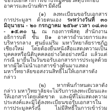
ขอรับเอกสารการเข้าประมูลซื้อวัสดุประกอบ
อาคารและบ้านพักฯ มีดังนี้
(๑) ลงทะเบียนขอรับเอกสาร
การประมูลฯ ด้วยตนเอง
ระหว่างวันที่ ๓๐
มิถุนายน - ๒๐ กรกฎาคม ๒๕๖๙
เวลา
๐๘.๓๐
- ๑๕.๓๐ น.
ณ กองการพัสดุ สำนักงาน
อธิการบดี ชั้น
B
๑ อาคารอำนวยการและ
บริหารกลาง ศูนย์แม่ริม มหาวิทยาลัยราชภัฏ
เชียงใหม่ โดยต้องยื่นหนังสือแสดงความเป็น
บุคคลหรือนิติบุคคลอย่างใดอย่างหนึ่ง แล้วแต่
กรณี มายื่นในวันขอรับเอกสารการประมูลด้วย
หากผู้ใดไม่นำเอกสารข้างต้นมาแสดง
มหาวิทยาลัยขอสงวนสิทธิ์ไม่ให้เอกสารดัง
กล่าว
(๒) หากพ้นกำหนดเวลาดัง
กล่าว มหาวิทยาลัยจะไม่รับการลงทะเบียนและ
ให้เอกสารโดย
เด็ดขาด
และผู้ที่ไม่แสดงความ
ประสงค์และมิได้ลงทะเบียนขอรับเอกสารใน
การประมูลครั้งนี้ ไม่มีสิทธิ์ในการเข้าร่วม