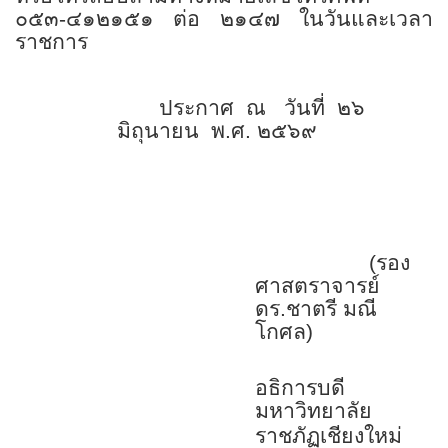
๐๕๓-๔๑๒๑๕๑ ต่อ ๒๑๔๗ ในวันและเวลา
ราชการ
ประกาศ ณ วันที่ ๒๖
มิถุนายน พ.ศ. ๒๕๖๙
๒๕๕๕
(รอง
ศาสตราจารย์
ดร.ชาตรี มณี
โกศล)
อธิการบดี
มหาวิทยาลัย
ราชภัฏเชียงใหม่