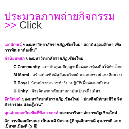
ประมวลภาพถ่ายกิจกรรม
>>
Click
เอกลักษณ์
ของ
มหาวิทยาลัยราชภัฏเชียงใหม่ "
สถาบันอุดมศึกษา เพื่อ
การพัฒนาท้องถิ่น"
ค่านิยมหลัก
ของ
มหาวิทยาลัยราชภัฏเชียงใหม่
C Community
สถาบันอุดมปัญญาเพื่อ
พัฒนาท้องถิ่นให้ก้าวไกล
M Moral
สร้างบัณฑิตดีสู่สังคมไทยด้วยอุดมการณ์แห่งศีลธรรม
R Royal
น้อมนำพระราชดำริมาปฏิบัติเพื่อพัฒนาสังคม
U Unity
ด้วยจิตอาสาพัฒนาสถาบันเป็นหนึ่งเดียว
อัตลักษณ์
ของ
มหาวิทยาลัยราชภัฏเชียงใหม่
"บัณฑิตมีทักษะชีวิต จิต
สาธารณะ และสู้งาน"
คุณลักษณะบัณฑิตที่พึงประสงค์
ของ
มหาวิทยาลัยราชภัฏเชียงใหม่
คือ
การมีคุณลักษณะ เป็นคนดี มีความรู้ดี บุคลิกภาพดี สุขภาพดี และ
เป็นพลเมืองดี (5 ดี)