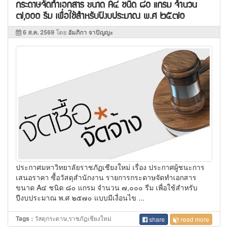
กระดาษจัดทำเอกสาร ขนาด A๔ ชนิด ๘๐ แกรม จำนวน
๗,๐๐๐ รีม เพื่อใช้สำหรับปีงบประมาณ พ.ศ ๒๕๗๐
6 ส.ค. 2569
โดย
อัมภิกา จาปัญญะ
ประกาศมหาวิทยาลัยราชภัฏเชียงใหม่ เรื่อง ประกาศผู้ชนะการ
เสนอราคา ซื้อวัสดุสำนักงาน รายการกระดาษจัดทำเอกสาร
ขนาด A๔ ชนิด ๘๐ แกรม จำนวน ๗,๐๐๐ รีม เพื่อใช้สำหรับ
ปีงบประมาณ พ.ศ ๒๕๗๐ แบบมีเงื่อนไข ...
วัสดุกระดาษ,ราชภัฏเชียงใหม่
Tags :
share
read more