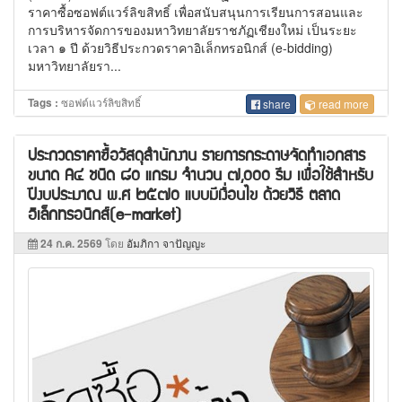
ราคาซื้อซอฟต์แวร์ลิขสิทธิ์ เพื่อสนับสนุนการเรียนการสอนและ
การบริหารจัดการของมหาวิทยาลัยราชภัฏเชียงใหม่ เป็นระยะ
เวลา ๑ ปี ด้วยวิธีประกวดราคาอิเล็กทรอนิกส์ (e-bidding)
มหาวิทยาลัยรา...
ซอฟต์แวร์ลิขสิทธิ์
Tags :
share
read more
ประกวดราคาซื้อวัสดุสำนักงาน รายการกระดาษจัดทำเอกสาร
ขนาด A๔ ชนิด ๘๐ แกรม จำนวน ๗,๐๐๐ รีม เพื่อใช้สำหรับ
ปีงบประมาณ พ.ศ ๒๕๗๐ แบบมีเงื่อนไข ด้วยวิธี ตลาด
อิเล็กทรอนิกส์(e-market)
24 ก.ค. 2569
โดย
อัมภิกา จาปัญญะ