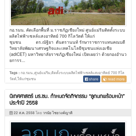
กอ.รมน. คัดเลือกพื้นที่ ม.ราชภัฏเชียงใหม่ ศูนย์แม่ริมติดตั้งระบบ
ผลิตไฟฟ้าเซลล์แสงอาทิตย์ 700 กิโลวัตต์ ให้แก่
ชุมชน ดร.ณัฐิยา ตันตรานนท์ รักษาราชการแทนคณบดี
วิทยาลัยพัฒนาเศรษฐกิจและเทคโนโลยีชุมชนแห่งเอเชีย
(adiCET) มหาวิทยาลัยราชภัฏเชียงใหม่ เปิดเผยว่า ด้วยกองอำนว
ยการร...
กอ.รมน.,ศูนย์แม่ริม,ติดตั้งระบบผลิตไฟฟ้าเซลล์แสงอาทิตย์ 700 กิโล
Tags :
วัตต์,ให้แก่ชุมชน
share
read more
นิเทศศาสตร์ มร.ชม. กำหนดจัดกิจกรรม “ลูกนกพร้อมหน้า”
ประจำปี 2558
22 ส.ค. 2558
โดย
วรนัย ไชยวงค์ญาติ