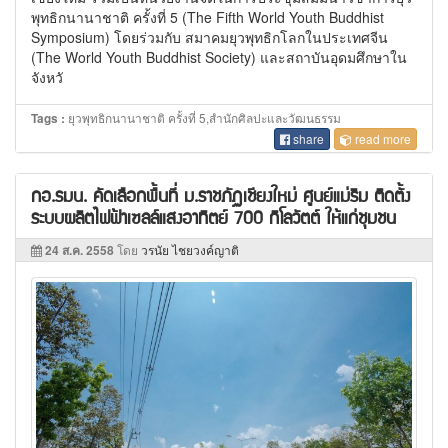
พุทธิกนานาชาติ ครั้งที่ 5 (The Fifth World Youth Buddhist
Symposium) โดยร่วมกับ สมาคมยุวพุทธิกโลกในประเทศจีน
(The World Youth Buddhist Society) และสถาบันอุดมศึกษาใน
จังหวั
ยุวพุทธิกนานาชาติ ครั้งที่ 5,สำนักศิลปะและวัฒนธรรม
Tags :
share
read more
กอ.รมน. คัดเลือกพื้นที่ ม.ราชภัฏเชียงใหม่ ศูนย์แม่ริม ติดตั้ง
ระบบผลิตไฟฟ้าเซลล์แสงอาทิตย์ 700 กิโลวัตต์ ให้แก่ชุมชน
24 ส.ค. 2558
โดย
วรนัย ไชยวงค์ญาติ