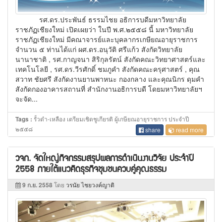
รศ.ดร.ประพันธ์ ธรรมไชย อธิการบดีมหาวิทยาลัย
ราชภัฏเชียงใหม่ เปิดเผยว่า ในปี พ.ศ.๒๕๕๘ นี้ มหาวิทยาลัย
ราชภัฏเชียงใหม่ มีคณาจารย์และบุคลากรเกษียณอายุราชการ
จำนวน ๕ ท่านได้แก่ ผศ.ดร.อนุวัติ ศรีแก้ว สังกัดวิทยาลัย
นานาชาติ , รศ.กาญจนา สิริกุลรัตน์ สังกัดคณะวิทยาศาสตร์และ
เทคโนโลยี , รศ.ดร.วีรศักดิ์ ชมภูคำ สังกัดคณะครุศาสตร์ , คุณ
สวาท ชัยศรี สังกัดงานยานพาหนะ กองกลาง และคุณนิกร ดุมคำ
สังกัดกองอาคารสถานที่ สำนักงานอธิการบดี โดยมหาวิทยาลัยฯ
จะจัด...
รั้วดำ-เหลือง เตรียมเชิดชูเกียรติ ผู้เกษียณอายุราชการ ประจำปี
Tags :
๒๕๕๘
share
read more
วจก. จัดใหญ่กิจกรรมสรุปผลการดำเนินงานวิจัย ประจำปี
2558 ภายใต้แนวคิดธุรกิจชุมชนควบคู่คุณธรรม
9 ก.ย. 2558
โดย
วรนัย ไชยวงค์ญาติ