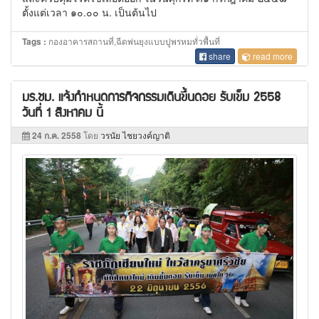
ตั้งแต่เวลา ๑๐.๐๐ น. เป็นต้นไป
กองอาคารสถานที่,ฉีดพ่นยุงแบบปูพรหมทั่วพื้นที่
Tags :
share
read more
มร.ชม. แจ้งกำหนดการกิจกรรมเดินขึ้นดอย รับเข็ม 2558
วันที่ 1 สิงหาคม นี้
24 ก.ค. 2558
โดย
วรนัย ไชยวงค์ญาติ