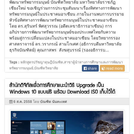
พัฒนาทรัพยากรมนุษย์ บัณฑิตวิทยาลัย มหาวิทยาลัยราชภัฏ
เชียงใหม่ ขอเชิญร่วมการประชุมสัมมนาเรื่องทิศทางการพัฒนา
ทรัพยากรมนุษย์ในประชาคมอาเซียน ภายในงานพบการบรรยาย
หัวข้อทิศทางการพัฒนาทรัพยากรมนุษย์ในประชาคมอาเซียน
โดย ดร.สุรินทร์ พิศสุวรรณ (อดีตเลขาธิการอาเซียน) การ
อภิปรายการพัฒนาทรัพยากรมนุษย์ของประเทศไทยกับความ
พร้อมสู่การเปลี่ยนแปลงในประชาคมอาเซียน โดยวิทยากรรอง
ศาสตราจารย์ ดร.วราภรณ์ สามโกเศศ (อธิการบดีมหาวิทยาลัย
ธุรกิจบัณฑิตย์) คุณภาสพร สังฆสุบรรณ์ (รองอธิการบ...
หลักสูตรปรัชญาดุษฎีบัณฑิต,สาขาผู้นำทางการศึกษาและการพัฒนา
Tags :
ทรัพยากรมนุษย์,บัณฑิตวิทยาลัย
share
read more
สำนักดิจิทัลเพื่อการศึกษาแนะนำวิธี Upgrade เป็น
Windows 10 แบบฟรี พร้อม Download ISO เก็บไว้ได้
6 ส.ค. 2558
โดย
บัณฑิต นันทะเทศ