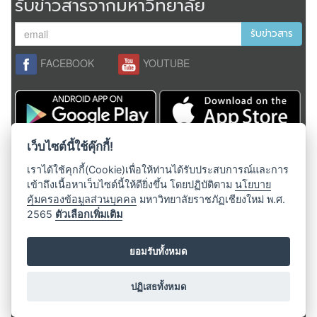
รับข่าวสารจากมหาวิทยาลัย
รับข่าวสาร
FACEBOOK
YOUTUBE
สงวนลิขสิทธิ์ 2558,
มหาวิทยาลัยราชภัฏเชียงใหม่
ผู้ดูแลระบบ;
เว็บไซต์นี้ใช้คุ๊กกี้!
admin@cmru.ac.th
เราได้ใช้คุกกี้(Cookie)เพื่อให้ท่านได้รับประสบการณ์และการ
เข้าถึงเนื้อหาเว็บไซต์นี้ให้ดียิ่งขึ้น โดยปฏิบัติตาม
นโยบาย
คุ้มครองข้อมูลส่วนบุคคล
มหาวิทยาลัยราชภัฏเชียงใหม่ พ.ศ.
ติดต่อมหาวิทยาลัย
2565
ตัวเลือกเพิ่มเติม
มหาวิทยาลัยราชภัฏเชียงใหม่
เลขที่ 202 ถ.ช้างเผือก ต.ช้างเผือก
ยอมรับทั้งหมด
อ.เมือง จ.เชียงใหม่ 50300
โทรศัพท์:
053-412151-155
ปฏิเสธทั้งหมด
อีเมล์ :
saraban@cmru.ac.th