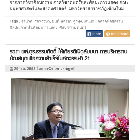
จากภาควิชาศิลปกรรม ภาควิชาดนตรีและศิลปะการแสดง คณะ
มนุษยศาสตร์และสังคมศาสตร์ มหาวิทยาลัยราชภัฏเชียงใหม่
งานวัด, สุดหรรษา, มนต์เพลงรัก, ลูกทุ่ง, เล่นเกม, ตลาดนัดผลงาน
Tags :
ศิลปะ, กาดมั่ว,ศิลปะการแสดง, ศิลปกรรม, ดนตรี
share
read more
รองฯ ผศ.ดร.ธรรมกิตติ์ ให้เกียรติเปิดสัมมนา การบริหารงาน
ห้องสมุดเพื่อความสำเร็จในศตวรรษที่ 21
29 ก.ค. 2558
โดย
วรนัย ไชยวงค์ญาติ