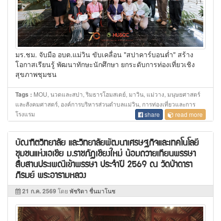
มร.ชม. จับมือ อบต.แม่วิน ขับเคลื่อน "สปาคาร์บอนต่ำ" สร้าง
โอกาสเรียนรู้ พัฒนาทักษะนักศึกษา ยกระดับการท่องเที่ยวเชิง
สุขภาพชุมชน
MOU, นวดและสปา, ริมธารโฮมสเตย์, มาวิน, แม่วาง, มนุษยศาสตร์
Tags :
และสังคมศาสตร์, องค์การบริหารส่วนตำบลแม่วิน, การท่องเที่ยวและการ
โรงแรม
share
read more
บัณฑิตวิทยาลัย และวิทยาลัยพัฒนาเศรษฐกิจและเทคโนโลยี
ชุมชนแห่งเอเชีย ม.ราชภัฏเชียงใหม่ น้อมถวายเทียนพรรษา
สืบสานประเพณีเข้าพรรษา ประจำปี 2569 ณ วัดป่าดารา
ภิรมย์ พระอารามหลวง
21 ก.ค. 2569
โดย
พัชริดา ชื่นมาโนช