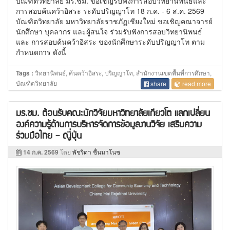
บัณฑิตวิทยาลัย มร.ชม. ขอเชิญรับฟังการสอบวิทยานิพนธ์และ
การสอบค้นคว้าอิสระ ระดับปริญญาโท 18 ก.ค. - 6 ส.ค. 2569
บัณฑิตวิทยาลัย มหาวิทยาลัยราชภัฏเชียงใหม่ ขอเชิญคณาจารย์
นักศึกษา บุคลากร และผู้สนใจ ร่วมรับฟังการสอบวิทยานิพนธ์
และ การสอบค้นคว้าอิสระ ของนักศึกษาระดับปริญญาโท ตาม
กำหนดการ ดังนี้
วิทยานิพนธ์, ค้นคว้าอิสระ, ปริญญาโท, สำนักงานเขตพื้นที่การศึกษา,
Tags :
บัณฑิตวิทยาลัย
share
read more
มร.ชม. ต้อนรับคณะนักวิจัยมหาวิทยาลัยเกียวโต แลกเปลี่ยน
องค์ความรู้ด้านการบริหารจัดการข้อมูลงานวิจัย เสริมความ
ร่วมมือไทย – ญี่ปุ่น
14 ก.ค. 2569
โดย
พัชริดา ชื่นมาโนช