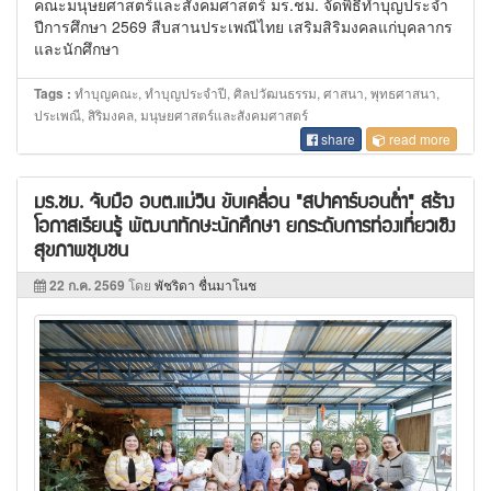
คณะมนุษยศาสตร์และสังคมศาสตร์ มร.ชม. จัดพิธีทำบุญประจำ
ปีการศึกษา 2569 สืบสานประเพณีไทย เสริมสิริมงคลแก่บุคลากร
และนักศึกษา
ทำบุญคณะ, ทำบุญประจำปี, ศิลปวัฒนธรรม, ศาสนา, พุทธศาสนา,
Tags :
ประเพณี, สิริมงคล, มนุษยศาสตร์และสังคมศาสตร์
share
read more
มร.ชม. จับมือ อบต.แม่วิน ขับเคลื่อน "สปาคาร์บอนต่ำ" สร้าง
โอกาสเรียนรู้ พัฒนาทักษะนักศึกษา ยกระดับการท่องเที่ยวเชิง
สุขภาพชุมชน
22 ก.ค. 2569
โดย
พัชริดา ชื่นมาโนช