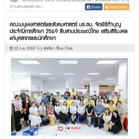
Tags :
บำรุงพระพุทธศาสนา
share
read more
คณะมนุษยศาสตร์และสังคมศาสตร์ มร.ชม. จัดพิธีทำบุญ
ประจำปีการศึกษา 2569 สืบสานประเพณีไทย เสริมสิริมงคล
แก่บุคลากรและนักศึกษา
22 ก.ค. 2569
โดย
พัชริดา ชื่นมาโนช