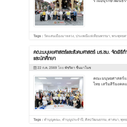
ร่วมอนุรักษ์วัฒน
วัดแสนเมืองมาหลวง, ประเพณีแห่เทียนพรรษา, พระพุทธศ
Tags :
คณะมนุษยศาสตร์และสังคมศาสตร์ มร.ชม. จัดพิธีท
และนักศึกษา
22 ก.ค. 2569
โดย
พัชริดา ชื่นมาโนช
คณะมนุษยศาสตร์แล
ไทย เสริมสิริมงคล
ทำบุญคณะ, ทำบุญประจำปี, ศิลปวัฒนธรรม, ศาสนา, พุทธศ
Tags :