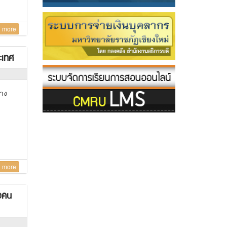
 more
ะเทศ
้าง
 more
ือคน