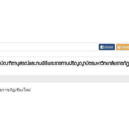
share
read
านบัณฑิตานุสรณ์และงานพิธีพระราชทานปริญญาบัตรมหาวิทยาลัยราชภั
ยราชภัฏเชียงใหม่