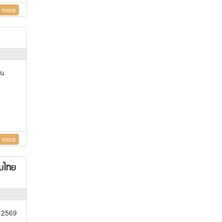
 more
อน
 more
รมไทย
 2569