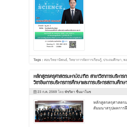
สอบวิทยานิพนธ์, วิทยาการจัดการเรียนรู้, ประถมศึกษา, พง
Tags :
หลักสูตรครุศาสตรมหาบัณฑิต สาขาวิชาการบริหารกา
วิชาชีพการบริหารการศึกษาและการบริหารสถานศึกษ
23 ก.ค. 2569
โดย
พัชริดา ชื่นมาโนช
หลักสูตรครุศาสตรม
สัมมนาสรุปผลการฝ